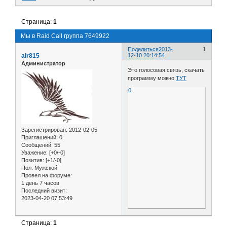
Страница:
1
Мы в Raid Call группа 7649922
Поделиться
2013-
1
air815
12-10 20:14:54
Администратор
Это голосовая связь, скачать
программу можно
ТУТ
0
Зарегистрирован
: 2012-02-05
Приглашений:
0
Сообщений:
55
Уважение:
[+0/-0]
Позитив:
[+1/-0]
Пол:
Мужской
Провел на форуме:
1 день 7 часов
Последний визит:
2023-04-20 07:53:49
Страница:
1