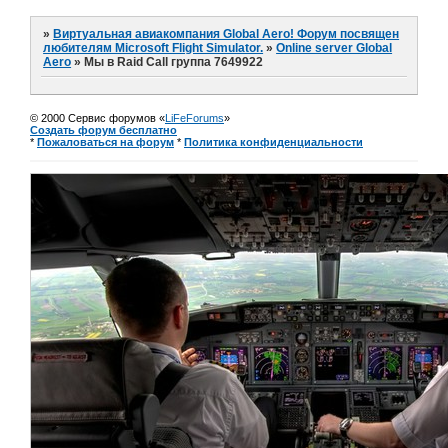
»
Виртуальная авиакомпания Global Aero! Форум посвящен
любителям Microsoft Flight Simulator.
»
Online server Global
Aero
»
Мы в Raid Call группа 7649922
© 2000 Сервис форумов «
LiFeForums
»
Создать форум бесплатно
*
Пожаловаться на форум
*
Политика конфиденциальности