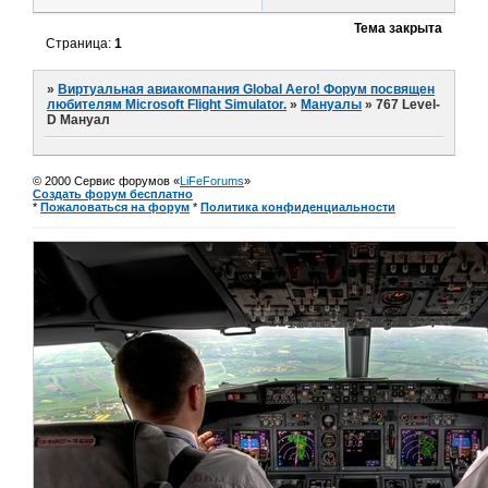
Тема закрыта
Страница:
1
»
Виртуальная авиакомпания Global Aero! Форум посвящен
любителям Microsoft Flight Simulator.
»
Мануалы
»
767 Level-
D Мануал
© 2000 Сервис форумов «
LiFeForums
»
Создать форум бесплатно
*
Пожаловаться на форум
*
Политика конфиденциальности