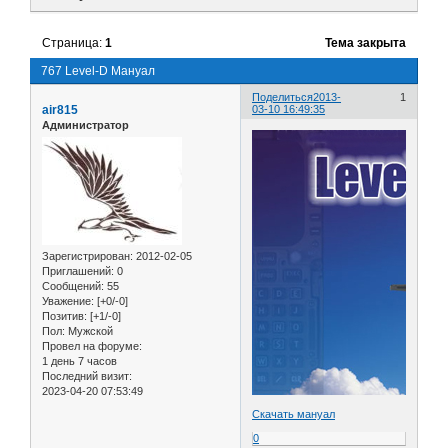
Страница:
1
Тема закрыта
767 Level-D Мануал
Поделиться
2013-
1
air815
03-10 16:49:35
Администратор
Зарегистрирован
: 2012-02-05
Приглашений:
0
Сообщений:
55
Уважение:
[+0/-0]
Позитив:
[+1/-0]
Пол:
Мужской
Провел на форуме:
1 день 7 часов
Последний визит:
2023-04-20 07:53:49
Скачать мануал
0