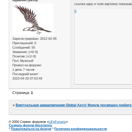
ссылка одну и туже картинку показыва
0
Зарегистрирован
: 2012-02-05
Приглашений:
0
Сообщений:
55
Уважение:
[+0/-0]
Позитив:
[+1/-0]
Пол:
Мужской
Провел на форуме:
1 день 7 часов
Последний визит:
2023-04-20 07:53:49
Страница:
1
»
Виртуальная авиакомпания Global Aero! Форум посвящен любителям
© 2000 Сервис форумов «
LiFeForums
»
Создать форум бесплатно
*
Пожаловаться на форум
*
Политика конфиденциальности