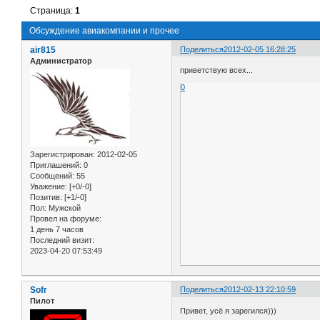
Страница:
1
Обсуждение авиакомпании и прочее
air815
Поделиться
2012-02-05 16:28:25
Администратор
приветствую всех...
0
Зарегистрирован
: 2012-02-05
Приглашений:
0
Сообщений:
55
Уважение:
[+0/-0]
Позитив:
[+1/-0]
Пол:
Мужской
Провел на форуме:
1 день 7 часов
Последний визит:
2023-04-20 07:53:49
Sofr
Поделиться
2012-02-13 22:10:59
Пилот
Привет, усё я зарегился)))